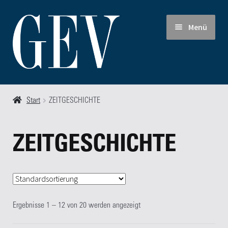
Zur
Zum
Menü
Navigation
Inhalt
springen
springen
Start
Start
ZEITGESCHICHTE
Allgemeine Geschäfts- und Lieferbedingungen
ZEITGESCHICHTE
Autoren
Blog
Ergebnisse 1 – 12 von 20 werden angezeigt
FAQ