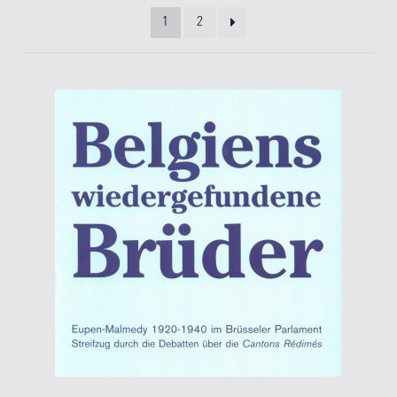
Kasse
1
2
Kategorien
Kontakt
Manuskripte
Mein Konto
Shop
Über Uns
Warenkorb