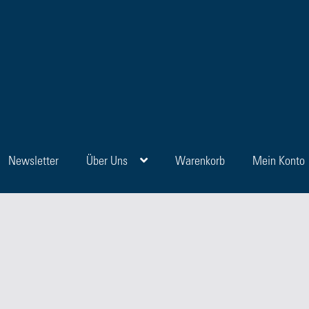
Newsletter
Über Uns
Warenkorb
Mein Konto
en
Blog
FAQ
Kasse
Kategorien
Kontakt
Manuskripte
Mein Konto
Sho