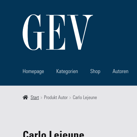
Zur
Zum
Navigation
Inhalt
springen
springen
Homepage
Kategorien
Shop
Autoren
Start
Allgemeine Geschäfts- und Lieferbedingungen
Autor
Start
Produkt Autor
Carlo Lejeune
Über Uns
Warenkorb
Carlo Lejeune