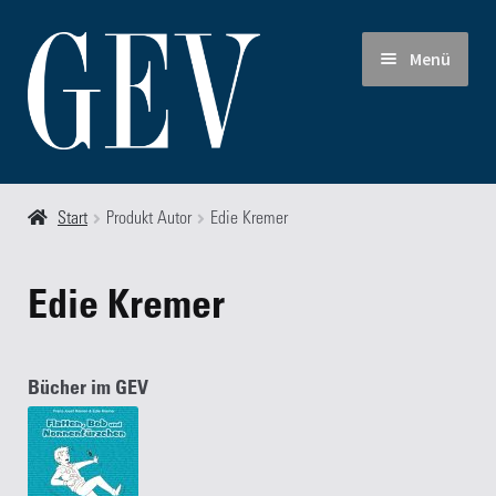
Zur
Zum
Menü
Navigation
Inhalt
springen
springen
Start
Start
Produkt Autor
Edie Kremer
Allgemeine Geschäfts- und Lieferbedingungen
Edie Kremer
Autoren
Blog
Bücher im GEV
FAQ