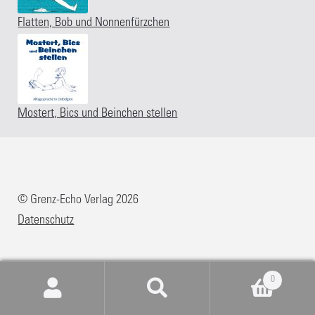
Kasse
Flatten, Bob und Nonnenfürzchen
Kategorien
Kontakt
Mostert, Bics und Beinchen stellen
Manuskripte
Mein Konto
© Grenz-Echo Verlag 2026
Datenschutz
Shop
Über Uns
0
Suchen
Suchen
Warenkorb