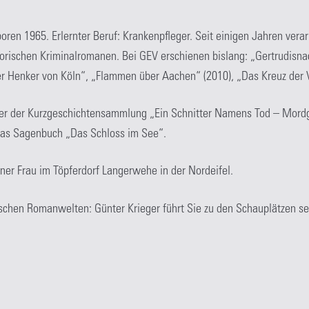
oren 1965. Erlernter Beruf: Krankenpfleger. Seit einigen Jahren verarb
storischen Kriminalromanen. Bei GEV erschienen bislang: „Gertrudis
Der Henker von Köln“, „Flammen über Aachen“ (2010), „Das Kreuz der 
er der Kurzgeschichtensammlung „Ein Schnitter Namens Tod – Mord
 das Sagenbuch „Das Schloss im See“.
iner Frau im Töpferdorf Langerwehe in der Nordeifel.
schen Romanwelten: Günter Krieger führt Sie zu den Schauplätzen s