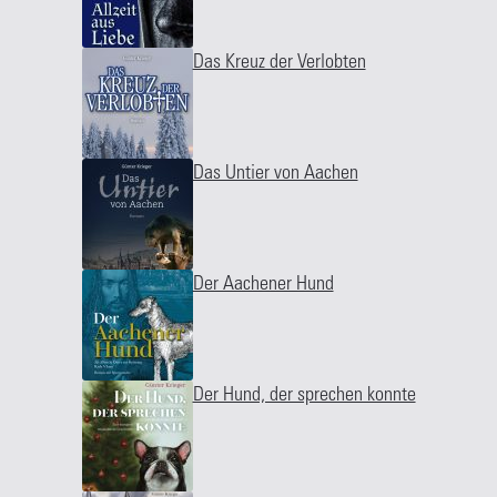
Das Kreuz der Verlobten
Das Untier von Aachen
Der Aachener Hund
Der Hund, der sprechen konnte