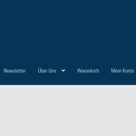
Newsletter
Über Uns
Warenkorb
Mein Konto
en
Blog
FAQ
Kasse
Kategorien
Kontakt
Manuskripte
Mein Konto
Sho