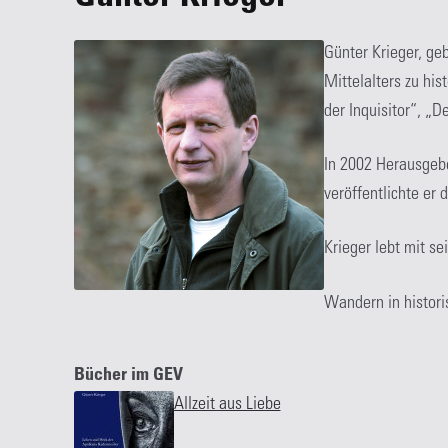
Günter Krieger, geb
Mittelalters zu hi
der Inquisitor“, „
In 2002 Herausgeb
veröffentlichte er
Krieger lebt mit se
Wandern in histori
Bücher im GEV
Allzeit aus Liebe