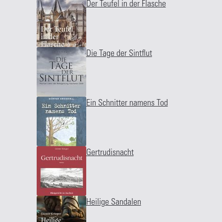
Der Teufel in der Flasche
Die Tage der Sintflut
Ein Schnitter namens Tod
Gertrudisnacht
Heilige Sandalen