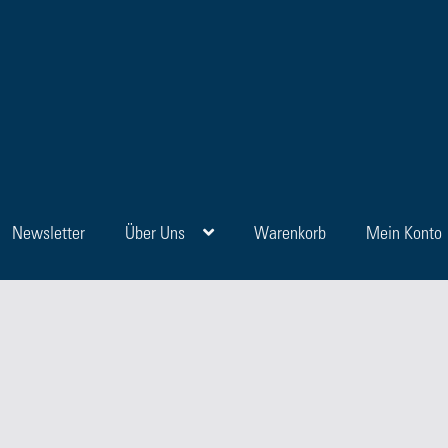
Newsletter
Über Uns
Warenkorb
Mein Konto
en
Blog
FAQ
Kasse
Kategorien
Kontakt
Manuskripte
Mein Konto
Sho