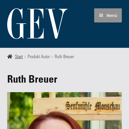
Zur
Zum
Menü
Navigation
Inhalt
springen
springen
Start
Start
Produkt Autor
Ruth Breuer
Allgemeine Geschäfts- und Lieferbedingungen
Ruth Breuer
Autoren
Blog
FAQ