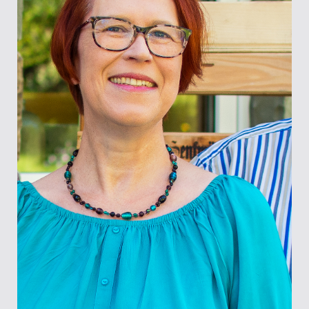
Kasse
Kategorien
Kontakt
Manuskripte
Mein Konto
Shop
Über Uns
Warenkorb