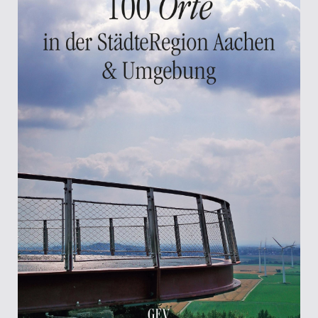
Kasse
Kategorien
Kontakt
Manuskripte
Mein Konto
Shop
Über Uns
Warenkorb