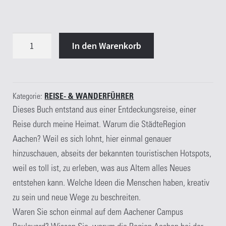
100
In den Warenkorb
Orte
in
der
StädteRegion
Kategorie:
REISE- & WANDERFÜHRER
Dieses Buch entstand aus einer Entdeckungsreise, einer
Aachen
Reise durch meine Heimat. Warum die StädteRegion
&
Aachen? Weil es sich lohnt, hier einmal genauer
Umgebung
hinzuschauen, abseits der bekannten touristischen Hotspots,
Menge
weil es toll ist, zu erleben, was aus Altem alles Neues
entstehen kann. Welche Ideen die Menschen haben, kreativ
zu sein und neue Wege zu beschreiten.
Waren Sie schon einmal auf dem Aachener Campus