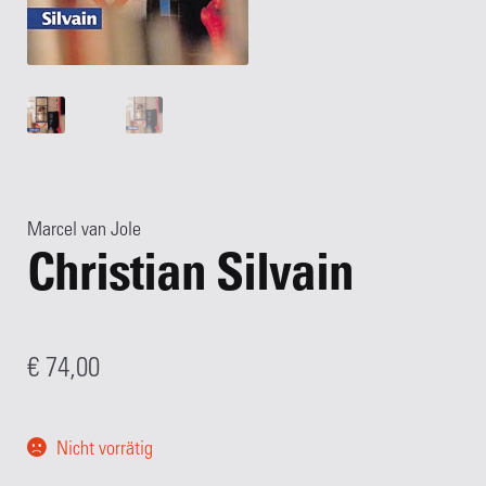
Kasse
Kategorien
Kontakt
Manuskripte
Marcel van Jole
Christian Silvain
Mein Konto
Shop
€
74,00
Über Uns
Nicht vorrätig
Warenkorb