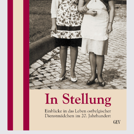
Kasse
Kategorien
Kontakt
Manuskripte
Mein Konto
Shop
Über Uns
Warenkorb