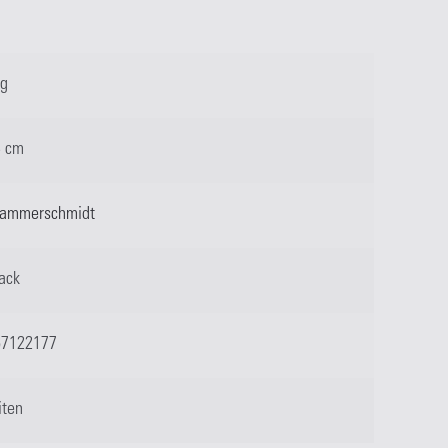
kg
3 cm
Hammerschmidt
ack
67122177
iten