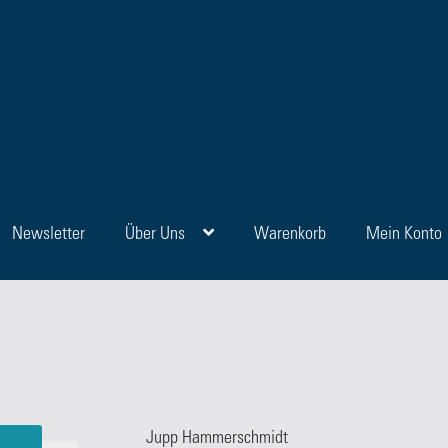
Newsletter
Über Uns
Warenkorb
Mein Konto
en
Blog
FAQ
Kasse
Kategorien
Kontakt
Manuskripte
Mein Konto
Sho
Jupp Hammerschmidt