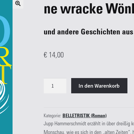
ne wracke Wön
und andere Geschichten aus 
€
14,00
ne
In den Warenkorb
wracke
Wönk
Menge
Kategorie:
BELLETRISTIK (Roman)
Jupp Hammerschmidt erzählt in über dreißig k
Monschau, wie es sich in den „alten Zeiten“, 