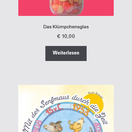
Das Klümpchensglas
€
10,00
Weiterlesen