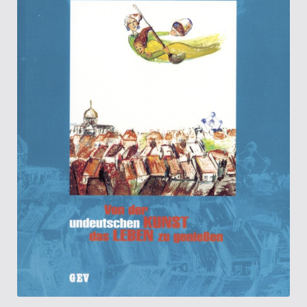
Kasse
Kategorien
Kontakt
Manuskripte
Mein Konto
Shop
Über Uns
Warenkorb