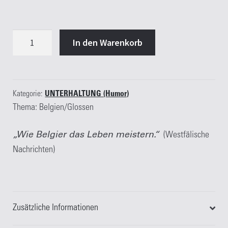
Unsere
In den Warenkorb
Perle
hieß
Marie
Menge
Kategorie:
UNTERHALTUNG (Humor)
Thema: Belgien/Glossen
„Wie Belgier das Leben meistern.“
(Westfälische
Nachrichten)
Zusätzliche Informationen