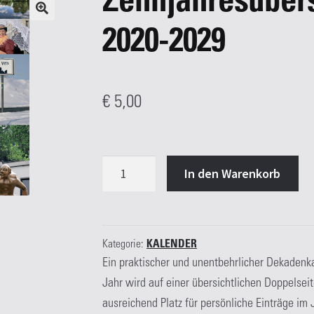
Zehnjahresübers
2020-2029
€
5,00
Zehnjahresübersicht
In den Warenkorb
Ostbelgien
2020-
2029
Menge
Kategorie:
KALENDER
Ein praktischer und unentbehrlicher Dekadenkal
Jahr wird auf einer übersichtlichen Doppelseit
ausreichend Platz für persönliche Einträge im