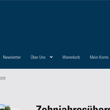
Newsletter
Über Uns
Warenkorb
Mein Konto
en
Blog
FAQ
Kasse
Kategorien
Kontakt
Manuskripte
Mein Konto
Sho
2029