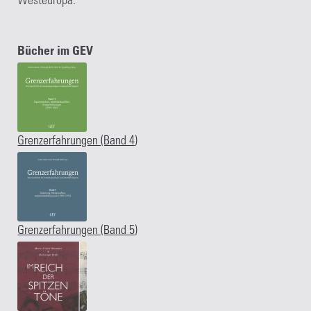
Westeuropa.
Kasse
Bücher im GEV
Kategorien
Kontakt
Manuskripte
Grenzerfahrungen (Band 4)
Mein Konto
Shop
Grenzerfahrungen (Band 5)
Über Uns
Warenkorb