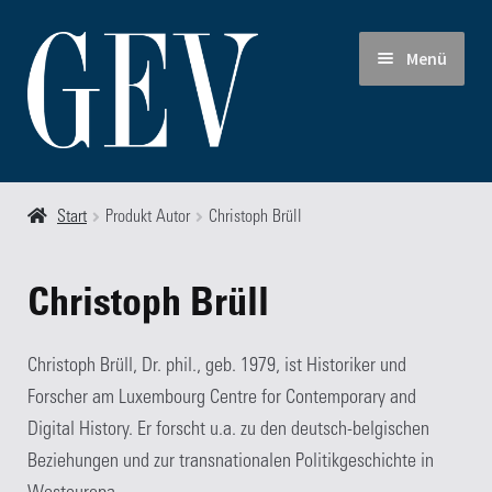
Zur
Zum
Menü
Navigation
Inhalt
springen
springen
Start
Start
Produkt Autor
Christoph Brüll
Allgemeine Geschäfts- und Lieferbedingungen
Christoph Brüll
Autoren
Christoph Brüll, Dr. phil., geb. 1979, ist Historiker und
Blog
Forscher am Luxembourg Centre for Contemporary and
Digital History. Er forscht u.a. zu den deutsch-belgischen
FAQ
Beziehungen und zur transnationalen Politikgeschichte in