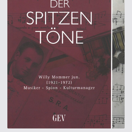
Kasse
Kategorien
Kontakt
Manuskripte
Mein Konto
Shop
Über Uns
Warenkorb