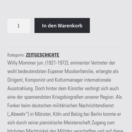
Im
In den Warenkorb
Reich
der
spitzen
Töne
Kategorie:
ZEITGESCHICHTE
Willy Mommer jun. (1921-1972), eminenter Vertreter der
Menge
wohl bedeutendsten Eupener Musikerfamilie, erlangte als
Dirigent, Komponist und Kulturmanager internationale
Ausstrahlung. Doch hinter dem Künstler verbirgt sich auch
eine der spannendsten Kriegsbiografien unserer Region. Als
Funker beim deutschen militärischen Nachrichtendienst
(„Abwehr“) in Münster, Köln und Belzig bei Berlin konnte er
sich durch seine pianistische Meisterschaft Zugang zum
höchsten Machtzirkel des Militärs verschaffen und auf diese