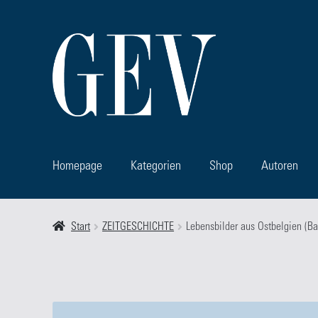
Zur
Zum
Navigation
Inhalt
springen
springen
Homepage
Kategorien
Shop
Autoren
Start
Allgemeine Geschäfts- und Lieferbedingungen
Autor
Start
ZEITGESCHICHTE
Lebensbilder aus Ostbelgien (Ba
Über Uns
Warenkorb