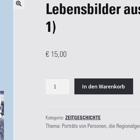
Lebensbilder au
1)
€
15,00
Lebensbilder
In den Warenkorb
aus
Ostbelgien
(Band
1)
Kategorie:
ZEITGESCHICHTE
Thema: Porträts von Personen, die Regionalge
Menge