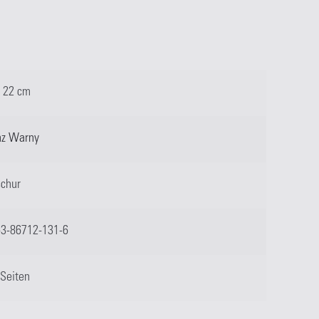
× 22 cm
nz Warny
schur
-3-86712-131-6
 Seiten