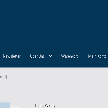
Newsletter
Über Uns
Warenkorb
Mein Konto
en
Blog
FAQ
Kasse
Kategorien
Kontakt
Manuskripte
Mein Konto
Sho
nd 1)
Heinz Warny